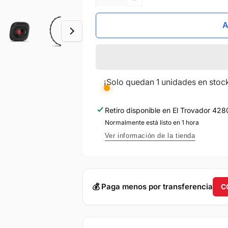
cantidad
Reducir
para
cantidad
Garmin
para
A
Index
Garmin
Sleep
Index
Monitor
Sleep
L-
Monitor
XL
L-
¡Solo quedan 1 unidades en stoc
XL
Retiro disponible en
El Trovador 428
Normalmente está listo en 1 hora
Ver información de la tienda
💰​ Paga menos por transferencia
C