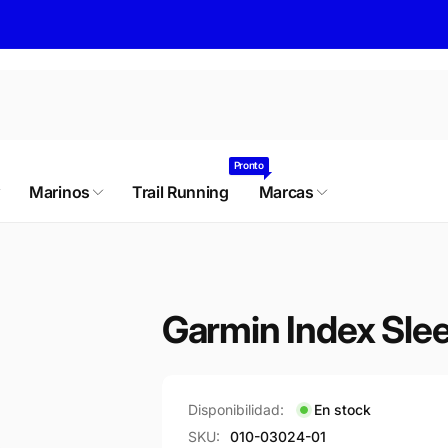
rovador 4280
Pronto
Marinos
Trail Running
Marcas
tiro disponible, normalmente está listo
1 hora
ador 4280
5 Las Condes RM
Garmin Index Sle
64470
Disponibilidad:
En stock
SKU:
010-03024-01