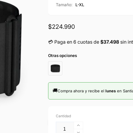
Tamaño:
L-XL
Precio
$224.990
habitual
💳​ Paga en 6 cuotas de
$37.498
sin in
Otras opciones
🚚
Compra ahora y recibe el
lunes
en Santi
Cantidad
Aumentar