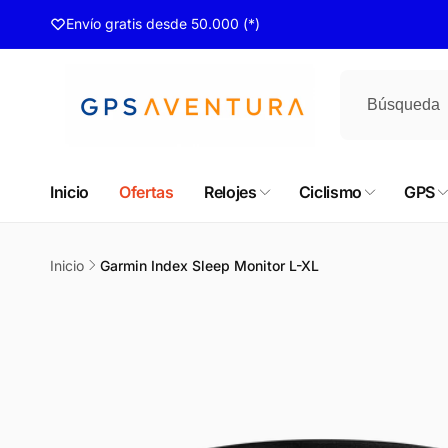
irectamente
Envío gratis desde 50.000 (*)
l contenido
El T
Inicio
Ofertas
Relojes
Ciclismo
GPS
Re
en 
El Trov
Inicio
Garmin Index Sleep Monitor L-XL
711
Ir
directamente
755007
a la
Chile
información
569659
del producto